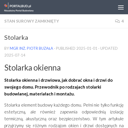
Skip to content
STAN SUROWY ZAMKNIĘTY
4
Stolarka
BY
MGR INŻ. PIOTR BUZAŁA
· PUBLISHED
2025-01-01
· UPDATED
2025-07-14
Stolarka okienna
Stolarka okienna i drzwiowa, jak dobrać okna i drzwi do
swojego domu. Przewodnik po rodzajach stolarki
budowlanej, materiałach i montażu.
Stolarka element budowy każdego domu. Pełni nie tylko funkcję
estetyczną, ale również zapewnia odpowiednią izolację
termiczną, akustyczną oraz bezpieczeństwo. W tym artykule
przyjrzymy się różnym rodzajom okien i drzwi dostępnych na