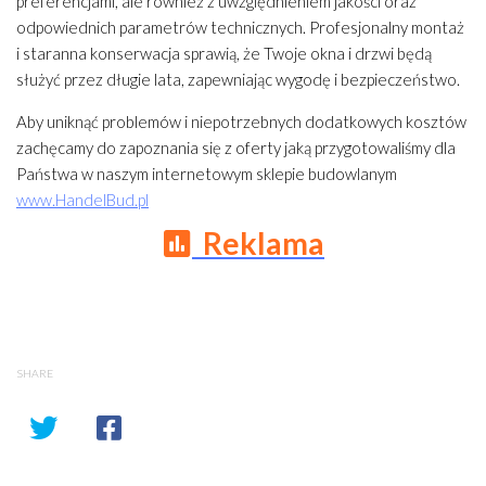
preferencjami, ale również z uwzględnieniem jakości oraz
odpowiednich parametrów technicznych. Profesjonalny montaż
i staranna konserwacja sprawią, że Twoje okna i drzwi będą
służyć przez długie lata, zapewniając wygodę i bezpieczeństwo.
Aby uniknąć problemów i niepotrzebnych dodatkowych kosztów
zachęcamy do zapoznania się z oferty jaką przygotowaliśmy dla
Państwa w naszym internetowym sklepie budowlanym
www.HandelBud.pl
Reklama
SHARE