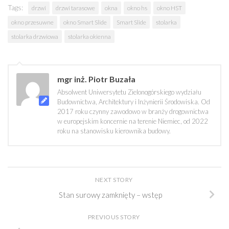
Tags:
drzwi
drzwi tarasowe
okna
okno hs
okno HST
okno przesuwne
okno Smart Slide
Smart Slide
stolarka
stolarka drzwiowa
stolarka okienna
mgr inż. Piotr Buzała
Absolwent Uniwersytetu Zielonogórskiego wydziału
Budownictwa, Architektury i Inżynierii Środowiska. Od
2017 roku czynny zawodowo w branży drogownictwa
w europejskim koncernie na terenie Niemiec, od 2022
roku na stanowisku kierownika budowy.
NEXT STORY
Stan surowy zamknięty – wstęp
PREVIOUS STORY