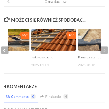
Okna dachowe
MOŻE CI SIĘ RÓWNIEŻ SPODOBAĆ...
2
0
ty
Pokrycie dachu
Kanaliza stanu zero
01
2025-01-01
2025-01-01
4 KOMENTARZE
Comments
0
Pingbacks
4