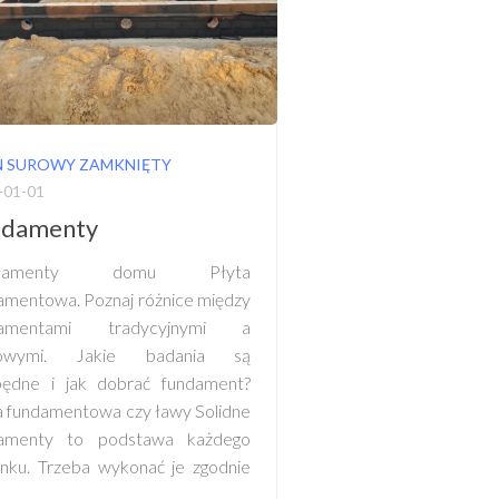
N SUROWY ZAMKNIĘTY
-01-01
ndamenty
ndamenty domu Płyta
amentowa. Poznaj różnice między
damentami tradycyjnymi a
towymi. Jakie badania są
będne i jak dobrać fundament?
a fundamentowa czy ławy Solidne
damenty to podstawa każdego
nku. Trzeba wykonać je zgodnie