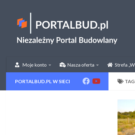
Skip to content
Moje konto
Nasza oferta
Strefa „W
PORTALBUD.PL W SIECI
TAG