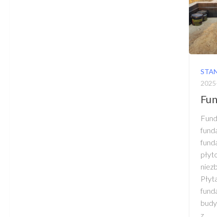
STA
2025
Fu
Fu
fund
fun
pły
niez
Płyt
fun
budy
z...