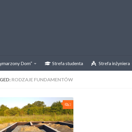
ymarzony Dom”
Strefa studenta
Strefa inżyniera
GED:
RODZAJE FUNDAMENTÓW
2