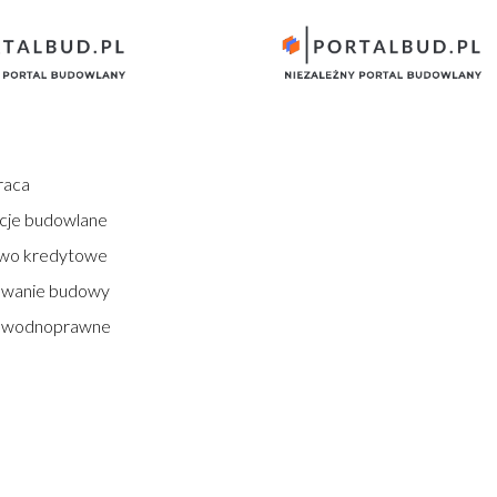
raca
cje budowlane
wo kredytowe
owanie budowy
 wodnoprawne