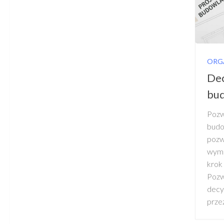
ORG
Dec
bu
Pozw
bud
poz
wyma
kro
Pozw
decy
przez