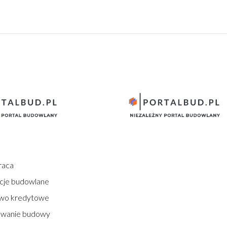
raca
cje budowlane
wo kredytowe
owanie budowy