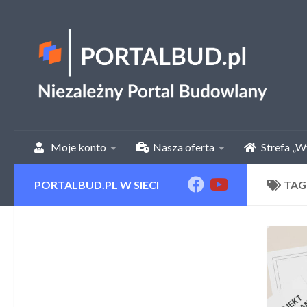
Skip to content
Moje konto
Nasza oferta
Strefa „W
PORTALBUD.PL W SIECI
TAG