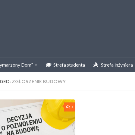
ymarzony Dom”
Strefa studenta
Strefa inżyniera
GED:
ZGŁOSZENIE BUDOWY
0