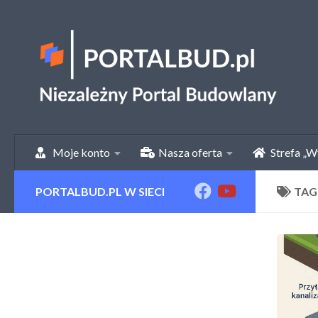
Skip to content
Moje konto
Nasza oferta
Strefa „W
PORTALBUD.PL W SIECI
TAG