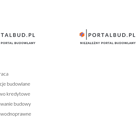
raca
cje budowlane
wo kredytowe
owanie budowy
 wodnoprawne