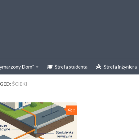
ymarzony Dom”
Strefa studenta
Strefa inżyniera
GED:
ŚCIEKI
2