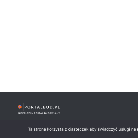
PortalBud.pl - Niezależny Portal Budowlany © 2024-2026. W
Ta strona korzysta z ciasteczek aby świadczyć usługi na