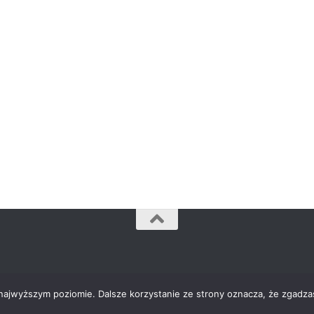
szystkie prawa zastrzeżone.
 najwyższym poziomie. Dalsze korzystanie ze strony oznacza, że zgadzas