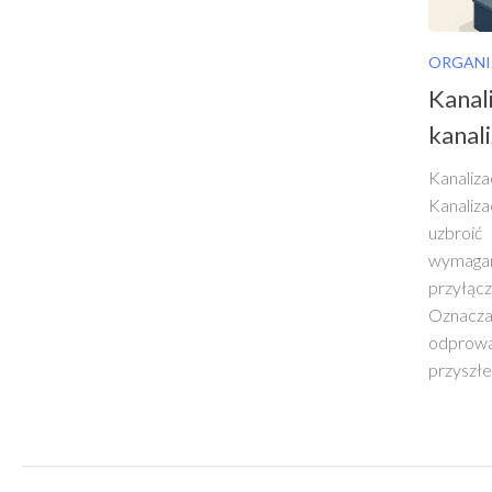
ORGANI
Kanali
kanal
Kanali
Kanaliz
uzbroić
wymagane
przyłącz
Oznac
odprow
przyszłe