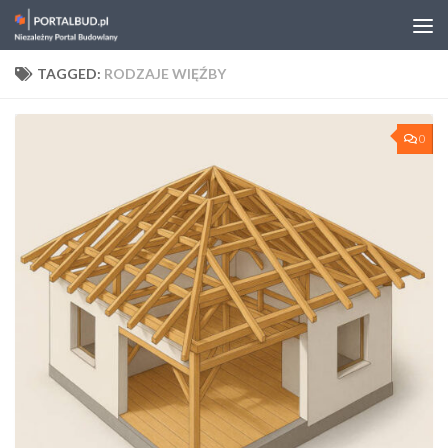
Skip to content
TAGGED:
RODZAJE WIĘŹBY
0