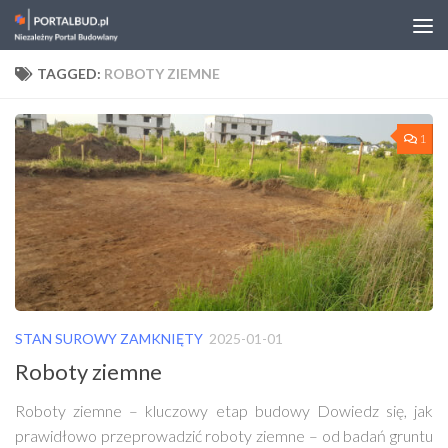
Skip to content
TAGGED:
ROBOTY ZIEMNE
1
STAN SUROWY ZAMKNIĘTY
2025-01-01
Roboty ziemne
Roboty ziemne – kluczowy etap budowy Dowiedz się, jak
prawidłowo przeprowadzić roboty ziemne – od badań gruntu