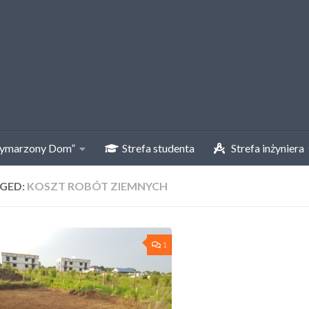
ymarzony Dom”
Strefa studenta
Strefa inżyniera
GED:
KOSZT ROBÓT ZIEMNYCH
1