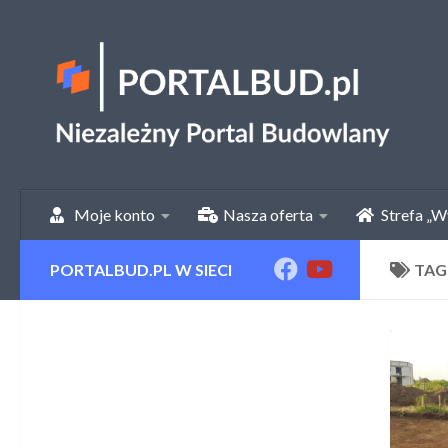
Skip to content
Moje konto
Nasza oferta
Strefa „W
PORTALBUD.PL W SIECI
TAG