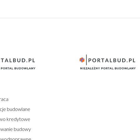
raca
cje budowlane
wo kredytowe
owanie budowy
 wodnoprawne