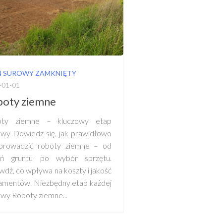
N SUROWY ZAMKNIĘTY
-01-01
oty ziemne
oty ziemne – kluczowy etap
wy Dowiedz się, jak prawidłowo
prowadzić roboty ziemne – od
ań gruntu po wybór sprzętu.
wdź, co wpływa na koszty i jakość
amentów. Niezbędny etap każdej
wy Roboty ziemne...