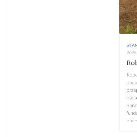
STA
2025
Rob
Rob
budo
prze
bad
Spra
fund
budo